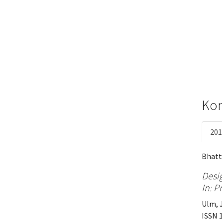
Kon
201
Bhatt
Desig
In: 
Ulm, J
ISSN 