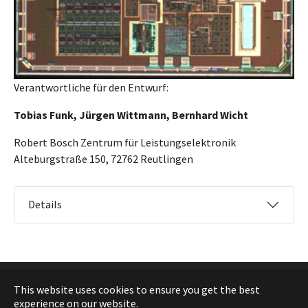
Verantwortliche für den Entwurf:
Tobias Funk, Jürgen Wittmann, Bernhard Wicht
Robert Bosch Zentrum für Leistungselektronik
Alteburgstraße 150, 72762 Reutlingen
Details
This website uses cookies to ensure you get the best
©
MPC
experience on our website.