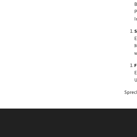
B
P
I
S
E
M
w
F
E
U
Sprec